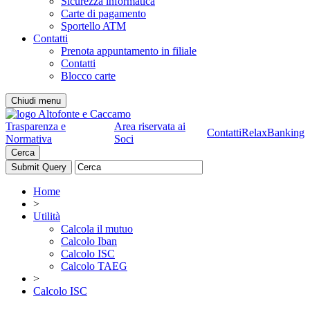
Sicurezza informatica
Carte di pagamento
Sportello ATM
Contatti
Prenota appuntamento in filiale
Contatti
Blocco carte
Chiudi menu
Trasparenza e
Area riservata ai
Contatti
RelaxBanking
Normativa
Soci
Cerca
Home
>
Utilità
Calcola il mutuo
Calcolo Iban
Calcolo ISC
Calcolo TAEG
>
Calcolo ISC