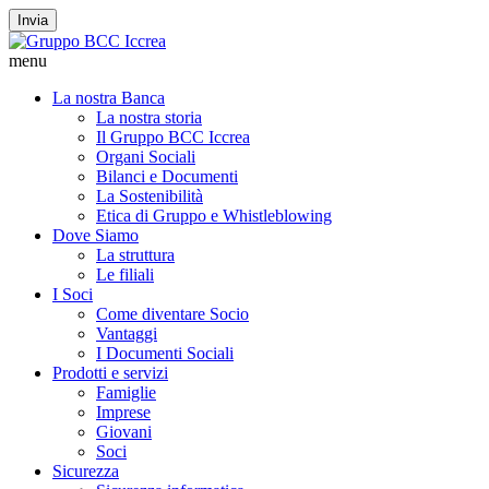
Invia
menu
La nostra Banca
La nostra storia
Il Gruppo BCC Iccrea
Organi Sociali
Bilanci e Documenti
La Sostenibilità
Etica di Gruppo e Whistleblowing
Dove Siamo
La struttura
Le filiali
I Soci
Come diventare Socio
Vantaggi
I Documenti Sociali
Prodotti e servizi
Famiglie
Imprese
Giovani
Soci
Sicurezza