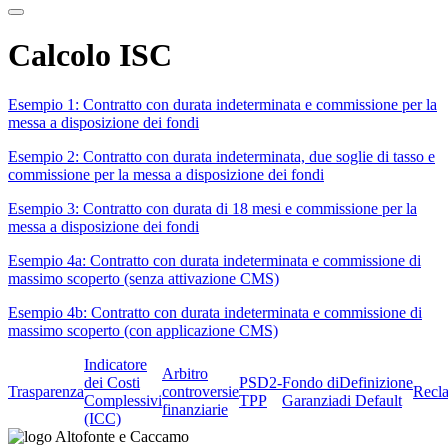
Calcolo ISC
Esempio 1: Contratto con durata indeterminata e commissione per la
messa a disposizione dei fondi
Esempio 2: Contratto con durata indeterminata, due soglie di tasso e
commissione per la messa a disposizione dei fondi
Esempio 3: Contratto con durata di 18 mesi e commissione per la
messa a disposizione dei fondi
Esempio 4a: Contratto con durata indeterminata e commissione di
massimo scoperto (senza attivazione CMS)
Esempio 4b: Contratto con durata indeterminata e commissione di
massimo scoperto (con applicazione CMS)
Indicatore
Arbitro
dei Costi
PSD2-
Fondo di
Definizione
Trasparenza
controversie
Recl
Complessivi
TPP
Garanzia
di Default
finanziarie
(ICC)