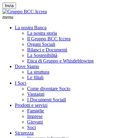
Invia
menu
La nostra Banca
La nostra storia
Il Gruppo BCC Iccrea
Organi Sociali
Bilanci e Documenti
La Sostenibilità
Etica di Gruppo e Whistleblowing
Dove Siamo
La struttura
Le filiali
I Soci
Come diventare Socio
Vantaggi
I Documenti Sociali
Prodotti e servizi
Famiglie
Imprese
Giovani
Soci
Sicurezza