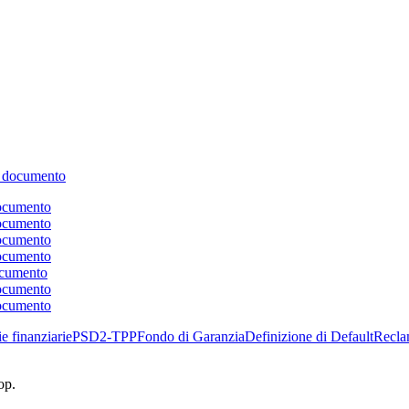
il documento
documento
documento
documento
documento
documento
documento
documento
e finanziarie
PSD2-TPP
Fondo di Garanzia
Definizione di Default
Recla
op.