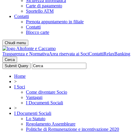
Sicurezza informatica
Carte di pagamento
Sportello ATM
Contatti
Prenota appuntamento in filiale
Contatti
Blocco carte
Chiudi menu
Trasparenza e Normativa
Area riservata ai Soci
Contatti
RelaxBanking
Cerca
Home
>
I Soci
Come diventare Socio
Vantaggi
I Documenti Sociali
>
I Documenti Sociali
Lo Statuto
Regolamento Assembleare
Politiche di Remunerazione e incentivazione 2020