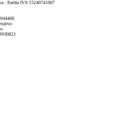
ea - Partita IVA 15240741007
00044406
erativo
vo
193930823