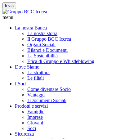
Invia
menu
La nostra Banca
La nostra storia
Il Gruppo BCC Iccrea
Organi Sociali
Bilanci e Documenti
La Sostenibilità
Etica di Gruppo e Whistleblowing
Dove Siamo
La struttura
Le filiali
I Soci
Come diventare Socio
Vantaggi
I Documenti Sociali
Prodotti e servizi
Famiglie
Imprese
Giovani
Soci
Sicurezza