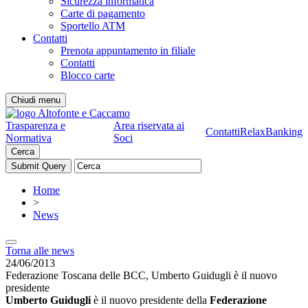
Sicurezza informatica
Carte di pagamento
Sportello ATM
Contatti
Prenota appuntamento in filiale
Contatti
Blocco carte
Chiudi menu
Trasparenza e
Area riservata ai
Contatti
RelaxBanking
Normativa
Soci
Cerca
Home
>
News
Torna alle news
24/06/2013
Federazione Toscana delle BCC, Umberto Guidugli è il nuovo
presidente
Umberto Guidugli
è il nuovo presidente della
Federazione