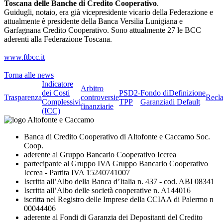
Toscana delle Banche di Credito Cooperativo
.
Guidugli, notaio, era già vicepresidente vicario della Federazione e
attualmente è presidente della Banca Versilia Lunigiana e
Garfagnana Credito Cooperativo. Sono attualmente 27 le BCC
aderenti alla Federazione Toscana.
www.ftbcc.it
Torna alle news
Indicatore
Arbitro
dei Costi
PSD2-
Fondo di
Definizione
Trasparenza
controversie
Recl
Complessivi
TPP
Garanzia
di Default
finanziarie
(ICC)
Banca di Credito Cooperativo di Altofonte e Caccamo Soc.
Coop.
aderente al Gruppo Bancario Cooperativo Iccrea
partecipante al Gruppo IVA Gruppo Bancario Cooperativo
Iccrea - Partita IVA 15240741007
Iscritta all’Albo della Banca d’Italia n. 437 - cod. ABI 08341
Iscritta all’Albo delle società cooperative n. A144016
iscritta nel Registro delle Imprese della CCIAA di Palermo n
00044406
aderente al Fondi di Garanzia dei Depositanti del Credito