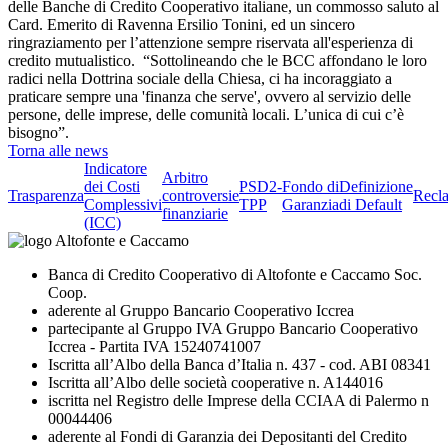
delle Banche di Credito Cooperativo italiane, un commosso saluto al
Card. Emerito di Ravenna Ersilio Tonini, ed un sincero
ringraziamento per l’attenzione sempre riservata all'esperienza di
credito mutualistico. “Sottolineando che le BCC affondano le loro
radici nella Dottrina sociale della Chiesa, ci ha incoraggiato a
praticare sempre una 'finanza che serve', ovvero al servizio delle
persone, delle imprese, delle comunità locali. L’unica di cui c’è
bisogno”.
Torna alle news
Indicatore
Arbitro
dei Costi
PSD2-
Fondo di
Definizione
Trasparenza
controversie
Recl
Complessivi
TPP
Garanzia
di Default
finanziarie
(ICC)
Banca di Credito Cooperativo di Altofonte e Caccamo Soc.
Coop.
aderente al Gruppo Bancario Cooperativo Iccrea
partecipante al Gruppo IVA Gruppo Bancario Cooperativo
Iccrea - Partita IVA 15240741007
Iscritta all’Albo della Banca d’Italia n. 437 - cod. ABI 08341
Iscritta all’Albo delle società cooperative n. A144016
iscritta nel Registro delle Imprese della CCIAA di Palermo n
00044406
aderente al Fondi di Garanzia dei Depositanti del Credito