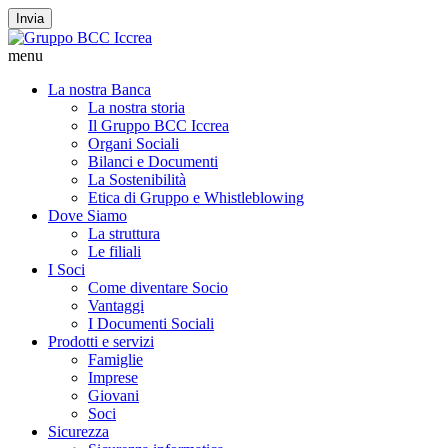
Invia
menu
La nostra Banca
La nostra storia
Il Gruppo BCC Iccrea
Organi Sociali
Bilanci e Documenti
La Sostenibilità
Etica di Gruppo e Whistleblowing
Dove Siamo
La struttura
Le filiali
I Soci
Come diventare Socio
Vantaggi
I Documenti Sociali
Prodotti e servizi
Famiglie
Imprese
Giovani
Soci
Sicurezza