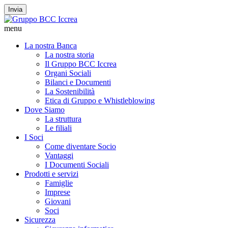
Invia
menu
La nostra Banca
La nostra storia
Il Gruppo BCC Iccrea
Organi Sociali
Bilanci e Documenti
La Sostenibilità
Etica di Gruppo e Whistleblowing
Dove Siamo
La struttura
Le filiali
I Soci
Come diventare Socio
Vantaggi
I Documenti Sociali
Prodotti e servizi
Famiglie
Imprese
Giovani
Soci
Sicurezza