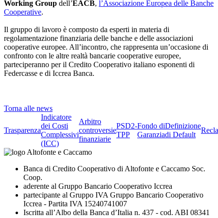
Working Group
dell’
EACB
,
l’Associazione Europea delle Banche
Cooperative
.
Il gruppo di lavoro è composto da esperti in materia di
regolamentazione finanziaria delle banche e delle associazioni
cooperative europee. All’incontro, che rappresenta un’occasione di
confronto con le altre realtà bancarie cooperative europee,
parteciperanno per il Credito Cooperativo italiano esponenti di
Federcasse e di Iccrea Banca.
Torna alle news
Indicatore
Arbitro
dei Costi
PSD2-
Fondo di
Definizione
Trasparenza
controversie
Recl
Complessivi
TPP
Garanzia
di Default
finanziarie
(ICC)
Banca di Credito Cooperativo di Altofonte e Caccamo Soc.
Coop.
aderente al Gruppo Bancario Cooperativo Iccrea
partecipante al Gruppo IVA Gruppo Bancario Cooperativo
Iccrea - Partita IVA 15240741007
Iscritta all’Albo della Banca d’Italia n. 437 - cod. ABI 08341