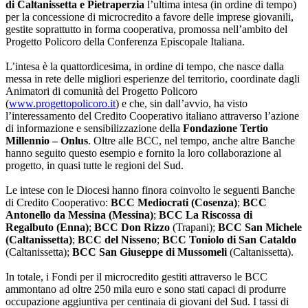
di Caltanissetta e Pietraperzia
l’ultima intesa (in ordine di tempo)
per la concessione di microcredito a favore delle imprese giovanili,
gestite soprattutto in forma cooperativa, promossa nell’ambito del
Progetto Policoro della Conferenza Episcopale Italiana.
L’intesa è la quattordicesima, in ordine di tempo, che nasce dalla
messa in rete delle migliori esperienze del territorio, coordinate dagli
Animatori di comunità del Progetto Policoro
(
www.progettopolicoro.it
) e che, sin dall’avvio, ha visto
l’interessamento del Credito Cooperativo italiano attraverso l’azione
di informazione e sensibilizzazione della
Fondazione Tertio
Millennio – Onlus
. Oltre alle BCC, nel tempo, anche altre Banche
hanno seguito questo esempio e fornito la loro collaborazione al
progetto, in quasi tutte le regioni del Sud.
Le intese con le Diocesi hanno finora coinvolto le seguenti Banche
di Credito Cooperativo:
BCC Mediocrati (Cosenza)
;
BCC
Antonello da Messina (Messina)
;
BCC La Riscossa di
Regalbuto (Enna)
;
BCC Don Rizzo
(Trapani);
BCC San Michele
(Caltanissetta)
;
BCC del Nisseno
;
BCC Toniolo di San Cataldo
(Caltanissetta);
BCC San Giuseppe di Mussomeli
(Caltanissetta).
In totale, i Fondi per il microcredito gestiti attraverso le BCC
ammontano ad oltre 250 mila euro e sono stati capaci di produrre
occupazione aggiuntiva per centinaia di giovani del Sud. I tassi di