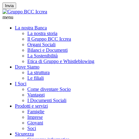
Invia
menu
La nostra Banca
La nostra storia
Il Gruppo BCC Iccrea
Organi Sociali
Bilanci e Documenti
La Sostenibilità
Etica di Gruppo e Whistleblowing
Dove Siamo
La struttura
Le filiali
I Soci
Come diventare Socio
Vantaggi
I Documenti Sociali
Prodotti e servizi
Famiglie
Imprese
Giovani
Soci
Sicurezza