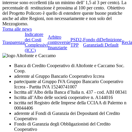
interesse sono eccellenti (da un minimo dell’ 1,5 al 3 per cento). La
percentuale di restituzione è prossima al 100 per cento. Obiettivo
del Progetto Policoro è quello di estendere queste buone pratiche
anche ad altre Regioni, non necessariamente e non solo del
Mezzogiorno.
Torna alle news
Indicatore
Arbitro
dei Costi
PSD2-
Fondo di
Definizione
Trasparenza
controversie
Recl
Complessivi
TPP
Garanzia
di Default
finanziarie
(ICC)
Banca di Credito Cooperativo di Altofonte e Caccamo Soc.
Coop.
aderente al Gruppo Bancario Cooperativo Iccrea
partecipante al Gruppo IVA Gruppo Bancario Cooperativo
Iccrea - Partita IVA 15240741007
Iscritta all’Albo della Banca d’Italia n. 437 - cod. ABI 08341
Iscritta all’Albo delle società cooperative n. A144016
iscritta nel Registro delle Imprese della CCIAA di Palermo n
00044406
aderente al Fondi di Garanzia dei Depositanti del Credito
Cooperativo
Fondo di Garanzia degli Obbligazionisti del Credito
Cooperativo