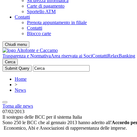
Sicurezza informatica
Carte di pagamento
Sportello ATM
Contatti
Prenota appuntamento in filiale
Contatti
Blocco carte
Chiudi menu
Trasparenza e Normativa
Area riservata ai Soci
Contatti
RelaxBanking
Cerca
Home
>
News
Torna alle news
07/02/2013
Il sostegno delle BCC per il sistema Italia
Sono 250 le BCC che al gennaio 2013 hanno aderito all
'Accordo per 
Economico, Abi e Associazioni di rappresentanza delle imprese.