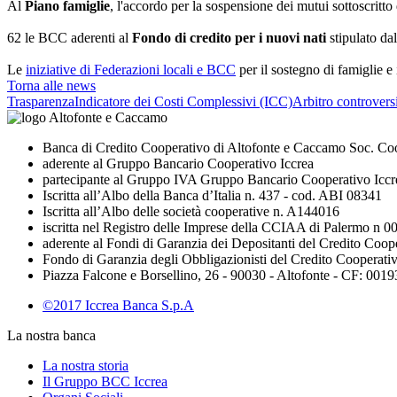
Al
Piano famiglie
, l'accordo per la sospensione dei mutui sottoscrit
62 le BCC aderenti al
Fondo di credito per i nuovi nati
stipulato dal
Le
iniziative di Federazioni locali e BCC
per il sostegno di famiglie e 
Torna alle news
Trasparenza
Indicatore dei Costi Complessivi (ICC)
Arbitro controversi
Banca di Credito Cooperativo di Altofonte e Caccamo Soc. Co
aderente al Gruppo Bancario Cooperativo Iccrea
partecipante al Gruppo IVA Gruppo Bancario Cooperativo Iccr
Iscritta all’Albo della Banca d’Italia n. 437 - cod. ABI 08341
Iscritta all’Albo delle società cooperative n. A144016
iscritta nel Registro delle Imprese della CCIAA di Palermo n 
aderente al Fondi di Garanzia dei Depositanti del Credito Coop
Fondo di Garanzia degli Obbligazionisti del Credito Cooperati
Piazza Falcone e Borsellino, 26 - 90030 - Altofonte - CF: 00
©2017 Iccrea Banca S.p.A
La nostra banca
La nostra storia
Il Gruppo BCC Iccrea