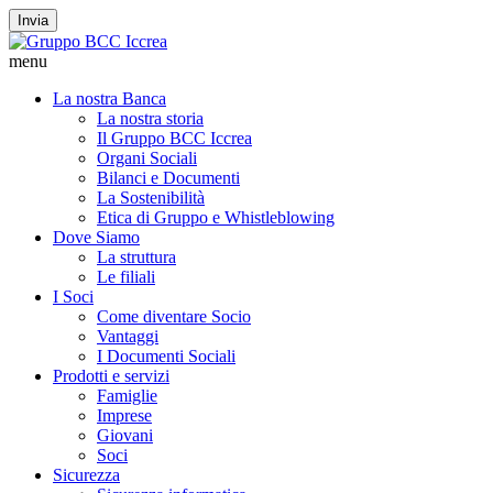
Invia
menu
La nostra Banca
La nostra storia
Il Gruppo BCC Iccrea
Organi Sociali
Bilanci e Documenti
La Sostenibilità
Etica di Gruppo e Whistleblowing
Dove Siamo
La struttura
Le filiali
I Soci
Come diventare Socio
Vantaggi
I Documenti Sociali
Prodotti e servizi
Famiglie
Imprese
Giovani
Soci
Sicurezza