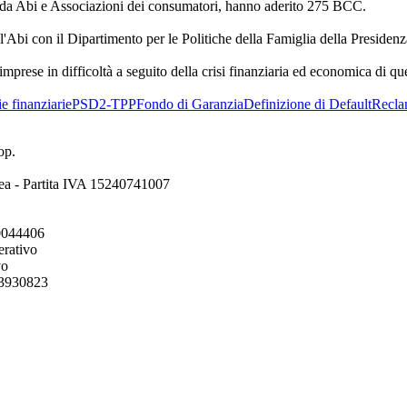
to da Abi e Associazioni dei consumatori, hanno aderito 275 BCC.
l'Abi con il Dipartimento per le Politiche della Famiglia della Presidenz
imprese in difficoltà a seguito della crisi finanziaria ed economica di que
e finanziarie
PSD2-TPP
Fondo di Garanzia
Definizione di Default
Recla
op.
ea - Partita IVA 15240741007
00044406
erativo
vo
193930823