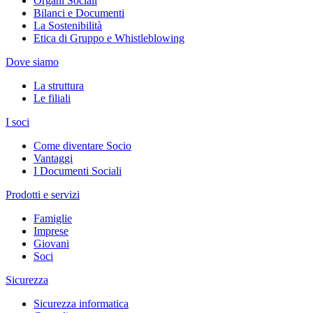
Organi Sociali
Bilanci e Documenti
La Sostenibilità
Etica di Gruppo e Whistleblowing
Dove siamo
La struttura
Le filiali
I soci
Come diventare Socio
Vantaggi
I Documenti Sociali
Prodotti e servizi
Famiglie
Imprese
Giovani
Soci
Sicurezza
Sicurezza informatica