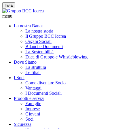
Invia
menu
La nostra Banca
La nostra storia
Il Gruppo BCC Iccrea
Organi Sociali
Bilanci e Documenti
La Sostenibilità
Etica di Gruppo e Whistleblowing
Dove Siamo
La struttura
Le filiali
I Soci
Come diventare Socio
Vantaggi
I Documenti Sociali
Prodotti e servizi
Famiglie
Imprese
Giovani
Soci
Sicurezza