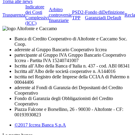
Torna alle news
Indicatore
Arbitro
dei Costi
PSD2-
Fondo di
Definizione
Trasparenza
controversie
Recl
Complessivi
TPP
Garanzia
di Default
finanziarie
(ICC)
Banca di Credito Cooperativo di Altofonte e Caccamo Soc.
Coop.
aderente al Gruppo Bancario Cooperativo Iccrea
partecipante al Gruppo IVA Gruppo Bancario Cooperativo
Iccrea - Partita IVA 15240741007
Iscritta all’Albo della Banca d’Italia n. 437 - cod. ABI 08341
Iscritta all’Albo delle società cooperative n. A144016
iscritta nel Registro delle Imprese della CCIAA di Palermo n
00044406
aderente al Fondi di Garanzia dei Depositanti del Credito
Cooperativo
Fondo di Garanzia degli Obbligazionisti del Credito
Cooperativo
Piazza Falcone e Borsellino, 26 - 90030 - Altofonte - CF:
00193930823
©2017 Iccrea Banca S.p.A