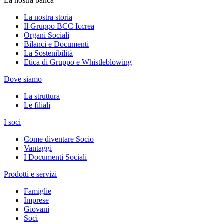
La nostra banca
La nostra storia
Il Gruppo BCC Iccrea
Organi Sociali
Bilanci e Documenti
La Sostenibilità
Etica di Gruppo e Whistleblowing
Dove siamo
La struttura
Le filiali
I soci
Come diventare Socio
Vantaggi
I Documenti Sociali
Prodotti e servizi
Famiglie
Imprese
Giovani
Soci