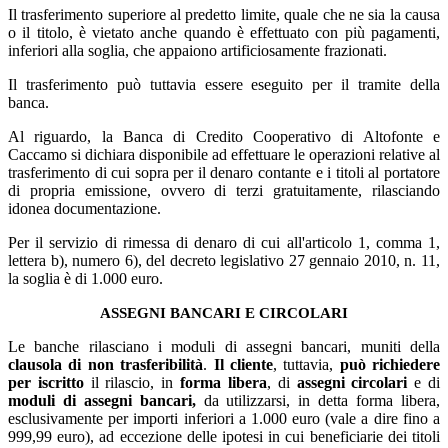
Il trasferimento superiore al predetto limite, quale che ne sia la causa
o il titolo, è vietato anche quando è effettuato con più pagamenti,
inferiori alla soglia, che appaiono artificiosamente frazionati.
Il trasferimento può tuttavia essere eseguito per il tramite della
banca.
Al riguardo, la Banca di Credito Cooperativo di Altofonte e
Caccamo si dichiara disponibile ad effettuare le operazioni
relative al
trasferimento di cui sopra per il denaro contante e i titoli al portatore
di propria emissione, ovvero di terzi gratuitamente, rilasciando
idonea documentazione.
Per il servizio di rimessa di denaro di cui all'articolo 1, comma 1,
lettera b), numero 6), del decreto legislativo 27 gennaio 2010, n. 11,
la soglia è di 1.000 euro.
ASSEGNI BANCARI E CIRCOLARI
Le banche rilasciano i moduli di assegni bancari, muniti della
clausola di non trasferibilità
.
Il cliente
, tuttavia,
può richiedere
per iscritto
il rilascio, in
forma libera
, di
assegni circolari
e di
moduli di assegni bancari,
da utilizzarsi, in detta forma libera,
esclusivamente per importi inferiori a 1.000 euro (vale a dire fino a
999,99 euro), ad eccezione delle ipotesi in cui beneficiarie dei titoli