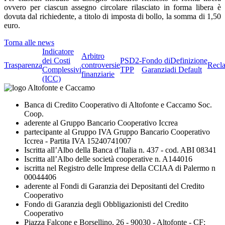
ovvero per ciascun assegno circolare rilasciato in forma libera è
dovuta dal richiedente, a titolo di imposta di bollo, la somma di 1,50
euro.
Torna alle news
Indicatore
Arbitro
dei Costi
PSD2-
Fondo di
Definizione
Trasparenza
controversie
Recl
Complessivi
TPP
Garanzia
di Default
finanziarie
(ICC)
Banca di Credito Cooperativo di Altofonte e Caccamo Soc.
Coop.
aderente al Gruppo Bancario Cooperativo Iccrea
partecipante al Gruppo IVA Gruppo Bancario Cooperativo
Iccrea - Partita IVA 15240741007
Iscritta all’Albo della Banca d’Italia n. 437 - cod. ABI 08341
Iscritta all’Albo delle società cooperative n. A144016
iscritta nel Registro delle Imprese della CCIAA di Palermo n
00044406
aderente al Fondi di Garanzia dei Depositanti del Credito
Cooperativo
Fondo di Garanzia degli Obbligazionisti del Credito
Cooperativo
Piazza Falcone e Borsellino, 26 - 90030 - Altofonte - CF: