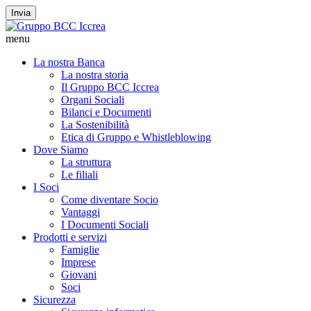
Invia
menu
La nostra Banca
La nostra storia
Il Gruppo BCC Iccrea
Organi Sociali
Bilanci e Documenti
La Sostenibilità
Etica di Gruppo e Whistleblowing
Dove Siamo
La struttura
Le filiali
I Soci
Come diventare Socio
Vantaggi
I Documenti Sociali
Prodotti e servizi
Famiglie
Imprese
Giovani
Soci
Sicurezza