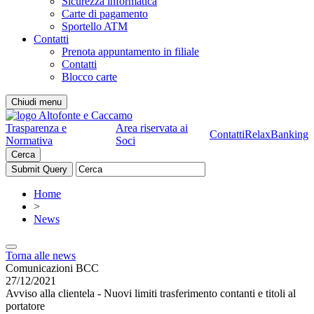
Sicurezza informatica
Carte di pagamento
Sportello ATM
Contatti
Prenota appuntamento in filiale
Contatti
Blocco carte
Chiudi menu
Trasparenza e
Area riservata ai
Contatti
RelaxBanking
Normativa
Soci
Cerca
Home
>
News
Torna alle news
Comunicazioni BCC
27/12/2021
Avviso alla clientela - Nuovi limiti trasferimento contanti e titoli al
portatore