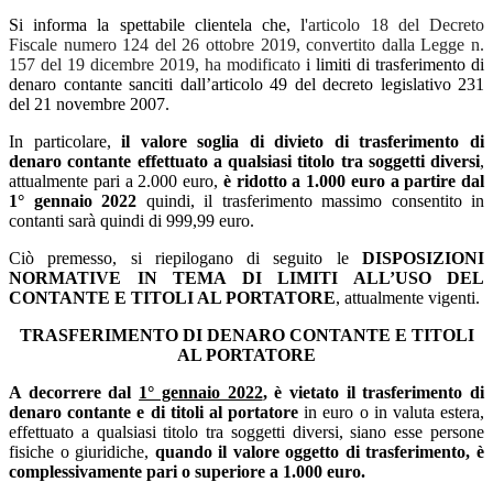
Si informa la spettabile clientela che, l
'articolo 18 del Decreto
Fiscale numero 124 del 26 ottobre 2019, convertito dalla Legge n.
157 del 19 dicembre 2019, ha modificato
i limiti di trasferimento di
denaro contante sanciti dall’articolo 49 del decreto legislativo 231
del 21 novembre 2007.
In particolare,
il valore soglia di divieto di trasferimento di
denaro contante effettuato a qualsiasi titolo tra soggetti diversi
,
attualmente pari a 2.000 euro,
è ridotto a 1.000 euro a partire dal
1° gennaio 2022
quindi, il trasferimento massimo consentito in
contanti sarà quindi di 999,99 euro.
Ciò premesso, si riepilogano di seguito le
DISPOSIZIONI
NORMATIVE IN TEMA DI LIMITI ALL’USO DEL
CONTANTE E TITOLI AL PORTATORE
, attualmente vigenti.
TRASFERIMENTO DI DENARO CONTANTE E TITOLI
AL PORTATORE
A decorrere dal
1° gennaio 2022
, è vietato il trasferimento di
denaro contante e di titoli al portatore
in euro o in valuta estera,
effettuato a qualsiasi titolo tra soggetti diversi, siano esse persone
fisiche o giuridiche,
quando il valore oggetto di trasferimento, è
complessivamente pari o superiore a 1.000 euro.