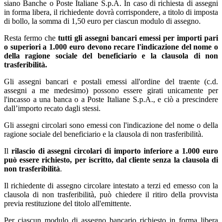
siano Banche o Poste Italiane S.p.A. In caso di richiesta di assegni
in forma libera, il richiedente dovrà corrispondere, a titolo di imposta
di bollo, la somma di 1,50 euro per ciascun modulo di assegno.
Resta fermo che
tutti gli assegni bancari emessi per importi
pari
o superiori a 1.000 euro
devono recare l'indicazione del nome o
della ragione sociale del
beneficiario e la clausola di non
trasferibilità.
Gli assegni bancari e postali emessi all'ordine del traente (c.d.
assegni a me medesimo) possono essere girati unicamente per
l'incasso a una banca o a Poste Italiane S.p.A., e ciò a prescindere
dall’importo recato dagli stessi.
Gli assegni circolari sono emessi con l'indicazione del nome o della
ragione sociale del beneficiario e la clausola di non trasferibilità.
Il
rilascio di assegni circolari di importo inferiore a 1.000 euro
può essere richiesto, per iscritto, dal cliente senza la clausola di
non trasferibilità
.
Il richiedente di assegno circolare intestato a terzi ed emesso con la
clausola di non trasferibilità, può chiedere il ritiro della provvista
previa restituzione del titolo all'emittente.
Per ciascun modulo di assegno bancario richiesto in forma libera