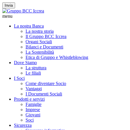
Invia
menu
La nostra Banca
La nostra storia
Il Gruppo BCC Iccrea
Organi Sociali
Bilanci e Documenti
La Sostenibilità
Etica di Gruppo e Whistleblowing
Dove Siamo
La struttura
Le filiali
I Soci
Come diventare Socio
Vantaggi
I Documenti Sociali
Prodotti e servizi
Famiglie
Imprese
Giovani
Soci
Sicurezza