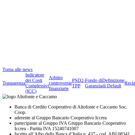
Torna alle news
Indicatore
Arbitro
dei Costi
PSD2-
Fondo di
Definizione
Trasparenza
controversie
Recl
Complessivi
TPP
Garanzia
di Default
finanziarie
(ICC)
Banca di Credito Cooperativo di Altofonte e Caccamo Soc.
Coop.
aderente al Gruppo Bancario Cooperativo Iccrea
partecipante al Gruppo IVA Gruppo Bancario Cooperativo
Iccrea - Partita IVA 15240741007
Iscritta all’Albo della Banca d’Italia n. 437 - cod. ABI 08341