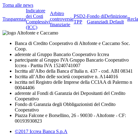
Torna alle news
Indicatore
Arbitro
dei Costi
PSD2-
Fondo di
Definizione
Trasparenza
controversie
Recl
Complessivi
TPP
Garanzia
di Default
finanziarie
(ICC)
Banca di Credito Cooperativo di Altofonte e Caccamo Soc.
Coop.
aderente al Gruppo Bancario Cooperativo Iccrea
partecipante al Gruppo IVA Gruppo Bancario Cooperativo
Iccrea - Partita IVA 15240741007
Iscritta all’Albo della Banca d’Italia n. 437 - cod. ABI 08341
Iscritta all’Albo delle società cooperative n. A144016
iscritta nel Registro delle Imprese della CCIAA di Palermo n
00044406
aderente al Fondi di Garanzia dei Depositanti del Credito
Cooperativo
Fondo di Garanzia degli Obbligazionisti del Credito
Cooperativo
Piazza Falcone e Borsellino, 26 - 90030 - Altofonte - CF:
00193930823
©2017 Iccrea Banca S.p.A