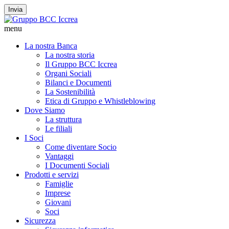
Invia
menu
La nostra Banca
La nostra storia
Il Gruppo BCC Iccrea
Organi Sociali
Bilanci e Documenti
La Sostenibilità
Etica di Gruppo e Whistleblowing
Dove Siamo
La struttura
Le filiali
I Soci
Come diventare Socio
Vantaggi
I Documenti Sociali
Prodotti e servizi
Famiglie
Imprese
Giovani
Soci
Sicurezza