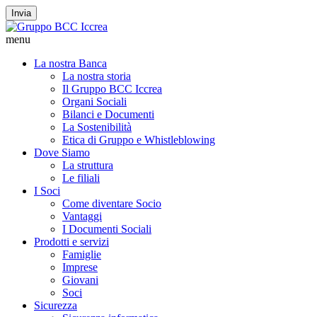
Invia
menu
La nostra Banca
La nostra storia
Il Gruppo BCC Iccrea
Organi Sociali
Bilanci e Documenti
La Sostenibilità
Etica di Gruppo e Whistleblowing
Dove Siamo
La struttura
Le filiali
I Soci
Come diventare Socio
Vantaggi
I Documenti Sociali
Prodotti e servizi
Famiglie
Imprese
Giovani
Soci
Sicurezza