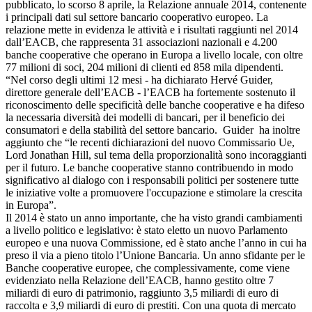
pubblicato, lo scorso 8 aprile, la Relazione annuale 2014, contenente
i principali dati sul settore bancario cooperativo europeo. La
relazione mette in evidenza le attività e i risultati raggiunti nel 2014
dall’EACB, che rappresenta 31 associazioni nazionali e 4.200
banche cooperative che operano in Europa a livello locale, con oltre
77 milioni di soci, 204 milioni di clienti ed 858 mila dipendenti.
“Nel corso degli ultimi 12 mesi - ha dichiarato Hervé Guider,
direttore generale dell’EACB - l’EACB ha fortemente sostenuto il
riconoscimento delle specificità delle banche cooperative e ha difeso
la necessaria diversità dei modelli di bancari, per il beneficio dei
consumatori e della stabilità del settore bancario. Guider ha inoltre
aggiunto che “le recenti dichiarazioni del nuovo Commissario Ue,
Lord Jonathan Hill, sul tema della proporzionalità sono incoraggianti
per il futuro. Le banche cooperative stanno contribuendo in modo
significativo al dialogo con i responsabili politici per sostenere tutte
le iniziative volte a promuovere l'occupazione e stimolare la crescita
in Europa”.
Il 2014 è stato un anno importante, che ha visto grandi cambiamenti
a livello politico e legislativo: è stato eletto un nuovo Parlamento
europeo e una nuova Commissione, ed è stato anche l’anno in cui ha
preso il via a pieno titolo l’Unione Bancaria. Un anno sfidante per le
Banche cooperative europee, che complessivamente, come viene
evidenziato nella Relazione dell’EACB, hanno gestito oltre 7
miliardi di euro di patrimonio, raggiunto 3,5 miliardi di euro di
raccolta e 3,9 miliardi di euro di prestiti. Con una quota di mercato