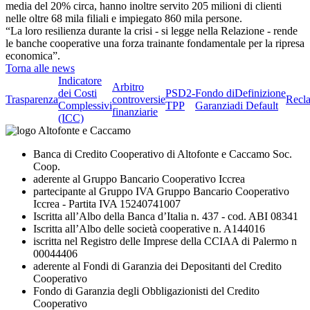
media del 20% circa, hanno inoltre servito 205 milioni di clienti
nelle oltre 68 mila filiali e impiegato 860 mila persone.
“La loro resilienza durante la crisi - si legge nella Relazione - rende
le banche cooperative una forza trainante fondamentale per la ripresa
economica”.
Torna alle news
Indicatore
Arbitro
dei Costi
PSD2-
Fondo di
Definizione
Trasparenza
controversie
Recl
Complessivi
TPP
Garanzia
di Default
finanziarie
(ICC)
Banca di Credito Cooperativo di Altofonte e Caccamo Soc.
Coop.
aderente al Gruppo Bancario Cooperativo Iccrea
partecipante al Gruppo IVA Gruppo Bancario Cooperativo
Iccrea - Partita IVA 15240741007
Iscritta all’Albo della Banca d’Italia n. 437 - cod. ABI 08341
Iscritta all’Albo delle società cooperative n. A144016
iscritta nel Registro delle Imprese della CCIAA di Palermo n
00044406
aderente al Fondi di Garanzia dei Depositanti del Credito
Cooperativo
Fondo di Garanzia degli Obbligazionisti del Credito
Cooperativo