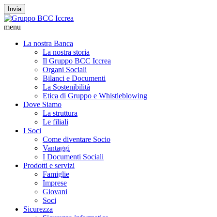
Invia
menu
La nostra Banca
La nostra storia
Il Gruppo BCC Iccrea
Organi Sociali
Bilanci e Documenti
La Sostenibilità
Etica di Gruppo e Whistleblowing
Dove Siamo
La struttura
Le filiali
I Soci
Come diventare Socio
Vantaggi
I Documenti Sociali
Prodotti e servizi
Famiglie
Imprese
Giovani
Soci
Sicurezza