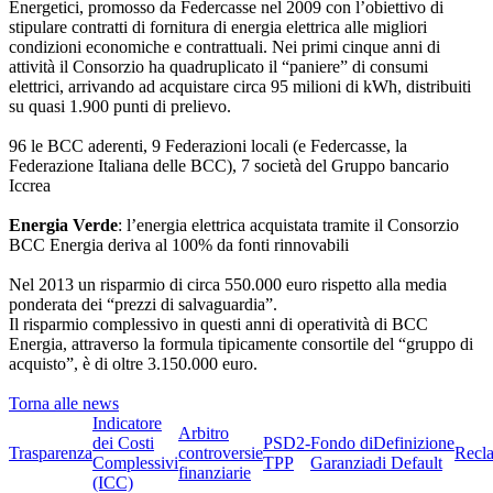
Energetici, promosso da Federcasse nel 2009 con l’obiettivo di
stipulare contratti di fornitura di energia elettrica alle migliori
condizioni economiche e contrattuali. Nei primi cinque anni di
attività il Consorzio ha quadruplicato il “paniere” di consumi
elettrici, arrivando ad acquistare circa 95 milioni di kWh, distribuiti
su quasi 1.900 punti di prelievo.
96 le BCC aderenti, 9 Federazioni locali (e Federcasse, la
Federazione Italiana delle BCC), 7 società del Gruppo bancario
Iccrea
Energia Verde
: l’energia elettrica acquistata tramite il Consorzio
BCC Energia deriva al 100% da fonti rinnovabili
Nel 2013 un risparmio di circa 550.000 euro rispetto alla media
ponderata dei “prezzi di salvaguardia”.
Il risparmio complessivo in questi anni di operatività di BCC
Energia, attraverso la formula tipicamente consortile del “gruppo di
acquisto”, è di oltre 3.150.000 euro.
Torna alle news
Indicatore
Arbitro
dei Costi
PSD2-
Fondo di
Definizione
Trasparenza
controversie
Recl
Complessivi
TPP
Garanzia
di Default
finanziarie
(ICC)