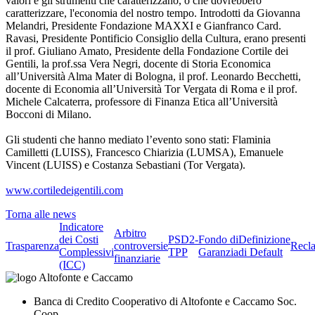
valori e gli strumenti che caratterizzano, o che dovrebbero
caratterizzare, l'economia del nostro tempo. Introdotti da Giovanna
Melandri, Presidente Fondazione MAXXI e Gianfranco Card.
Ravasi, Presidente Pontificio Consiglio della Cultura, erano presenti
il prof. Giuliano Amato, Presidente della Fondazione Cortile dei
Gentili, la prof.ssa Vera Negri, docente di Storia Economica
all’Università Alma Mater di Bologna, il prof. Leonardo Becchetti,
docente di Economia all’Università Tor Vergata di Roma e il prof.
Michele Calcaterra, professore di Finanza Etica all’Università
Bocconi di Milano.
Gli studenti che hanno mediato l’evento sono stati: Flaminia
Camilletti (LUISS), Francesco Chiarizia (LUMSA), Emanuele
Vincent (LUISS) e Costanza Sebastiani (Tor Vergata).
www.cortiledeigentili.com
Torna alle news
Indicatore
Arbitro
dei Costi
PSD2-
Fondo di
Definizione
Trasparenza
controversie
Recl
Complessivi
TPP
Garanzia
di Default
finanziarie
(ICC)
Banca di Credito Cooperativo di Altofonte e Caccamo Soc.
Coop.