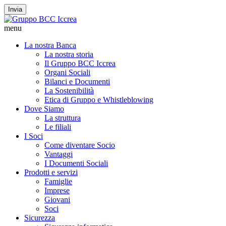
Invia
menu
La nostra Banca
La nostra storia
Il Gruppo BCC Iccrea
Organi Sociali
Bilanci e Documenti
La Sostenibilità
Etica di Gruppo e Whistleblowing
Dove Siamo
La struttura
Le filiali
I Soci
Come diventare Socio
Vantaggi
I Documenti Sociali
Prodotti e servizi
Famiglie
Imprese
Giovani
Soci
Sicurezza