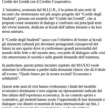
Cortile dei Gentili con il Credito Cooperativo.
L’iniziativa, sostenuta dal M.I.U.R., è la prima di una serie di
incontri che rientreranno nel più ampio progetto del “Cortile degli
Studenti”, pensato sul modello del “Cortile dei Gentili”, che si
propone come momento di dialogo e confronto sui principali temi
del vivere insieme, dedicato ai liceali dell’ultimo triennio e da loro
stessi animato.
Il “Cortile degli Studenti” nasce con l’obiettivo di fornire ai liceali
gli strumenti culturali per diventare protagonisti consapevoli del
futuro in uno spazio dove si confrontano grandi personalità del
mondo della fede e del mondo ateo, cercando di dialogare sulle crisi
che attraversano le società e sulle grandi domande dell’esistenza.
In particolare, questo primo incontro ospitato dal MAXXI vuole
stimolare la riflessione a partire dalla domanda chiave che dà il titolo
all’evento: “Quale futuro per la nostra società? Economia e
solidarietà”.
Questi sette anni di crisi hanno evidenziato i limiti del modello
economico dominante e reso urgente un ripensamento radicale del
fine ultimo dell’esperienza economica. In un contesto aperto e
costruttivo, gli studenti hanno avuto l’opportunità di fare domande e
dialogare con illustri economisti di fama internazionale sui fini, i