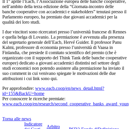
Il 1° aprile l’Eacb, l’Associazione europea delle banche cooperative,
nell’ambito della terza edizione della “Giornata-incontro delle
banche cooperative con accademici e stakeholders” tenutasi presso il
Parlamento europeo, ha premiato due giovani accademici per la
qualità dei loro studi.
I due vincitori sono ricercatori presso l’università francese di Rennes
e quella belga di Lovanio. La premiazione è avvenuta alla presenza
del segretario generale dell’Eacb, Hervé Guider. Il professor Panu
Kalmi, professore di economia presso l’università di Vaasa in
Finlandia, che presiede il comitato scientifico del premio (che è
organizzato con il supporto del Think Tank delle banche cooperative
europee) dedicato a giovani accademici distintisi nel settore degli
studi economici non potendo assistere alla premiazione ha inviato il
suo comment in cui venivano spiegate le motivazioni delle due
attribuzioni i cui link sono qui.
Per approfondire:
www.eacb.coop/en/news_detail.html?
id=155&BackU=home
Per conoscere le ricerche premiate:
www.eacb.coop/en/research/second_cooperative_banks_award_young
Torna alle news
Indicatore
Arbitro