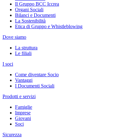
Il Gruppo BCC Iccrea
Organi Sociali
Bilanci e Documenti
La Sostenibilità
Etica di Gruppo e Whistleblowing
Dove siamo
La struttura
Le filiali
I soci
Come diventare Socio
Vantaggi
I Documenti Sociali
Prodotti e servizi
Famiglie
Imprese
Giovani
Soci
Sicurezza