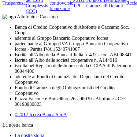
dei Costi
PSD2-
Fondo di
Definizione
Trasparenza
controversie
Recl
Complessivi
TPP
Garanzia
di Default
finanziarie
(ICC)
Banca di Credito Cooperativo di Altofonte e Caccamo Soc.
Coop.
aderente al Gruppo Bancario Cooperativo Iccrea
partecipante al Gruppo IVA Gruppo Bancario Cooperativo
Iccrea - Partita IVA 15240741007
Iscritta all’Albo della Banca d’Italia n. 437 - cod. ABI 08341
Iscritta all’Albo delle società cooperative n. A144016
iscritta nel Registro delle Imprese della CCIAA di Palermo n
00044406
aderente al Fondi di Garanzia dei Depositanti del Credito
Cooperativo
Fondo di Garanzia degli Obbligazionisti del Credito
Cooperativo
Piazza Falcone e Borsellino, 26 - 90030 - Altofonte - CF:
00193930823
©2017 Iccrea Banca S.p.A
La nostra banca
La nostra storia