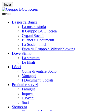
Invia
menu
La nostra Banca
La nostra storia
Il Gruppo BCC Iccrea
Organi Sociali
Bilanci e Documenti
La Sostenibilità
Etica di Gruppo e Whistleblowing
Dove Siamo
La struttura
Le filiali
I Soci
Come diventare Socio
Vantaggi
I Documenti Sociali
Prodotti e servizi
Famiglie
Imprese
Giovani
Soci
Sicurezza