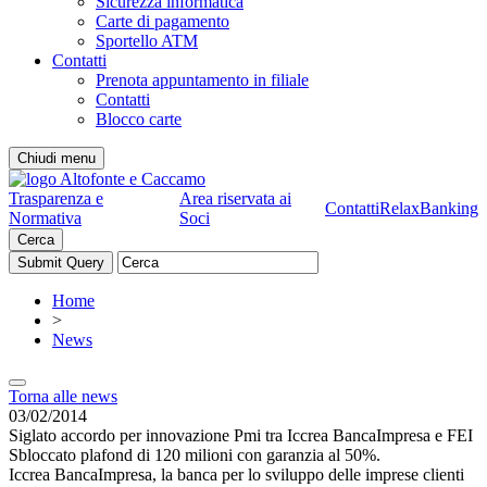
Sicurezza informatica
Carte di pagamento
Sportello ATM
Contatti
Prenota appuntamento in filiale
Contatti
Blocco carte
Chiudi menu
Trasparenza e
Area riservata ai
Contatti
RelaxBanking
Normativa
Soci
Cerca
Home
>
News
Torna alle news
03/02/2014
Siglato accordo per innovazione Pmi tra Iccrea BancaImpresa e FEI
Sbloccato plafond di 120 milioni con garanzia al 50%.
Iccrea BancaImpresa, la banca per lo sviluppo delle imprese clienti