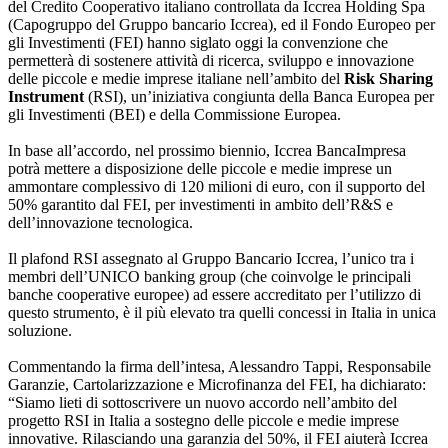
del Credito Cooperativo italiano controllata da Iccrea Holding Spa
(Capogruppo del Gruppo bancario Iccrea), ed il Fondo Europeo per
gli Investimenti (FEI) hanno siglato oggi la convenzione che
permetterà di sostenere attività di ricerca, sviluppo e innovazione
delle piccole e medie imprese italiane nell’ambito del
Risk Sharing
Instrument
(RSI), un’iniziativa congiunta della Banca Europea per
gli Investimenti (BEI) e della Commissione Europea.
In base all’accordo, nel prossimo biennio, Iccrea BancaImpresa
potrà mettere a disposizione delle piccole e medie imprese un
ammontare complessivo di 120 milioni di euro, con il supporto del
50% garantito dal FEI, per investimenti in ambito dell’R&S e
dell’innovazione tecnologica.
Il plafond RSI assegnato al Gruppo Bancario Iccrea, l’unico tra i
membri dell’UNICO banking group (che coinvolge le principali
banche cooperative europee) ad essere accreditato per l’utilizzo di
questo strumento, è il più elevato tra quelli concessi in Italia in unica
soluzione.
Commentando la firma dell’intesa, Alessandro Tappi, Responsabile
Garanzie, Cartolarizzazione e Microfinanza del FEI, ha dichiarato:
“Siamo lieti di sottoscrivere un nuovo accordo nell’ambito del
progetto RSI in Italia a sostegno delle piccole e medie imprese
innovative. Rilasciando una garanzia del 50%, il FEI aiuterà Iccrea