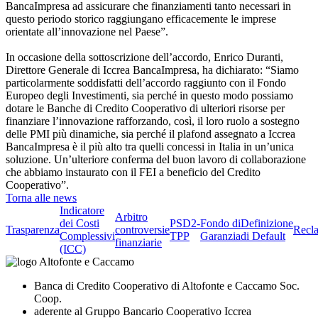
BancaImpresa ad assicurare che finanziamenti tanto necessari in
questo periodo storico raggiungano efficacemente le imprese
orientate all’innovazione nel Paese”.
In occasione della sottoscrizione dell’accordo, Enrico Duranti,
Direttore Generale di Iccrea BancaImpresa, ha dichiarato: “Siamo
particolarmente soddisfatti dell’accordo raggiunto con il Fondo
Europeo degli Investimenti, sia perché in questo modo possiamo
dotare le Banche di Credito Cooperativo di ulteriori risorse per
finanziare l’innovazione rafforzando, così, il loro ruolo a sostegno
delle PMI più dinamiche, sia perché il plafond assegnato a Iccrea
BancaImpresa è il più alto tra quelli concessi in Italia in un’unica
soluzione. Un’ulteriore conferma del buon lavoro di collaborazione
che abbiamo instaurato con il FEI a beneficio del Credito
Cooperativo”.
Torna alle news
Indicatore
Arbitro
dei Costi
PSD2-
Fondo di
Definizione
Trasparenza
controversie
Recl
Complessivi
TPP
Garanzia
di Default
finanziarie
(ICC)
Banca di Credito Cooperativo di Altofonte e Caccamo Soc.
Coop.
aderente al Gruppo Bancario Cooperativo Iccrea