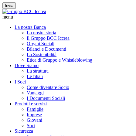
Invia
menu
La nostra Banca
La nostra storia
Il Gruppo BCC Iccrea
Organi Sociali
Bilanci e Documenti
La Sostenibilità
Etica di Gruppo e Whistleblowing
Dove Siamo
La struttura
Le filiali
I Soci
Come diventare Socio
Vantaggi
I Documenti Sociali
Prodotti e servizi
Famiglie
Imprese
Giovani
Soci
Sicurezza